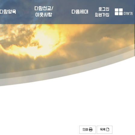
다함선교/
로그인
다함양육
다음세대
더보기
이웃사랑
회원가입
인쇄
목록