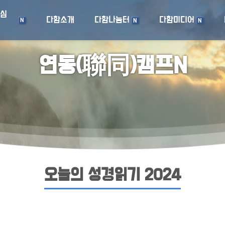
중심
다함소개
다함나눔터
다함미디어
N
N
N
연동(聯同)캠프N
오늘의 성경읽기 2024