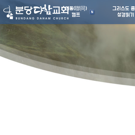
연동(聯同)
그리스도 
N
캠프
성경읽기