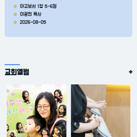
야고보서 1장 5-6절
이광현 목사
2026-08-05
교회앨범
+